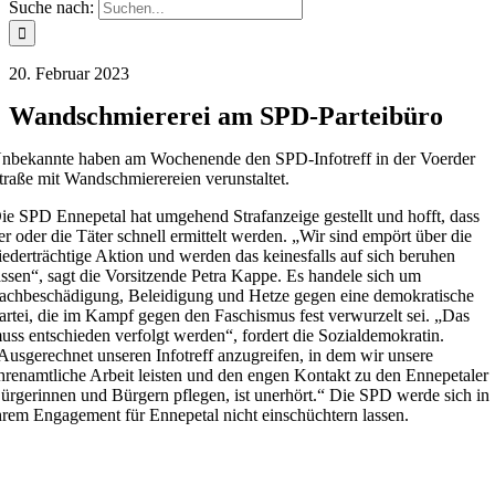
Suche nach:
20. Februar 2023
Wandschmiererei am SPD-Parteibüro
nbekannte haben am Wochenende den SPD-Infotreff in der Voerder
traße mit Wandschmierereien verunstaltet.
ie SPD Ennepetal hat umgehend Strafanzeige gestellt und hofft, dass
er oder die Täter schnell ermittelt werden. „Wir sind empört über die
iederträchtige Aktion und werden das keinesfalls auf sich beruhen
assen“, sagt die Vorsitzende Petra Kappe. Es handele sich um
achbeschädigung, Beleidigung und Hetze gegen eine demokratische
artei, die im Kampf gegen den Faschismus fest verwurzelt sei. „Das
uss entschieden verfolgt werden“, fordert die Sozialdemokratin.
Ausgerechnet unseren Infotreff anzugreifen, in dem wir unsere
hrenamtliche Arbeit leisten und den engen Kontakt zu den Ennepetaler
ürgerinnen und Bürgern pflegen, ist unerhört.“ Die SPD werde sich in
hrem Engagement für Ennepetal nicht einschüchtern lassen.