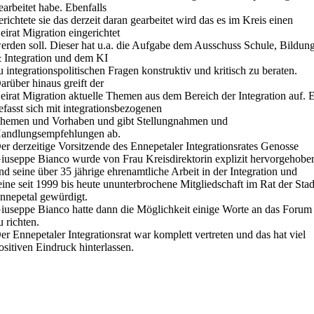
earbeitet habe. Ebenfalls
erichtete sie das derzeit daran gearbeitet wird das es im Kreis einen
eirat Migration eingerichtet
erden soll. Dieser hat u.a. die Aufgabe dem Ausschuss Schule, Bildun
 Integration und dem KI
u integrationspolitischen Fragen konstruktiv und kritisch zu beraten.
arüber hinaus greift der
eirat Migration aktuelle Themen aus dem Bereich der Integration auf. 
efasst sich mit integrationsbezogenen
hemen und Vorhaben und gibt Stellungnahmen und
andlungsempfehlungen ab.
er derzeitige Vorsitzende des Ennepetaler Integrationsrates Genosse
iuseppe Bianco wurde von Frau Kreisdirektorin explizit hervorgehobe
nd seine über 35 jährige ehrenamtliche Arbeit in der Integration und
eine seit 1999 bis heute ununterbrochene Mitgliedschaft im Rat der Stad
nnepetal gewürdigt.
iuseppe Bianco hatte dann die Möglichkeit einige Worte an das Forum
u richten.
er Ennepetaler Integrationsrat war komplett vertreten und das hat viel
ositiven Eindruck hinterlassen.