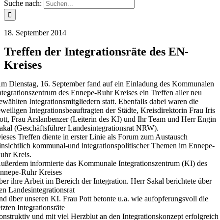
Suche nach:
18. September 2014
Treffen der Integrationsräte des EN-
Kreises
m Dienstag, 16. September fand auf ein Einladung des Kommunalen
ntegrationszentrum des Ennepe-Ruhr Kreises ein Treffen aller neu
ewählten Integrationsmitgliedern statt. Ebenfalls dabei waren die
eweiligen Integrationsbeauftragten der Städte, Kreisdirektorin Frau Iris
ott, Frau Arslanbenzer (Leiterin des KI) und Ihr Team und Herr Engin
akal (Geschäftsführer Landesintegrationsrat NRW).
ieses Treffen diente in erster Linie als Forum zum Austausch
insichtlich kommunal-und integrationspolitischer Themen im Ennepe-
uhr Kreis.
ußerdem informierte das Kommunale Integrationszentrum (KI) des
nnepe-Ruhr Kreises
ber ihre Arbeit im Bereich der Integration. Herr Sakal berichtete über
en Landesintegrationsrat
nd über unseren KI. Frau Pott betonte u.a. wie aufopferungsvoll die
etzten Integrationsräte
onstruktiv und mit viel Herzblut an den Integrationskonzept erfolgreich