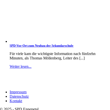
SPD-Vor-Ort zum Neubau der Sekundarschule
Für viele kam die wichtigste Information nach fünfzehn
Minuten, als Thomas Möllenberg, Leiter des [...]
Weiter lesen...
Impressum
Datenschutz
Kontakt
© 2025 - SPD Ennepetal