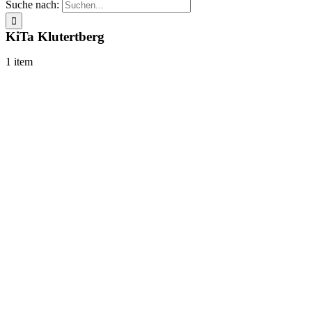
Suche nach:
KiTa Klutertberg
1 item