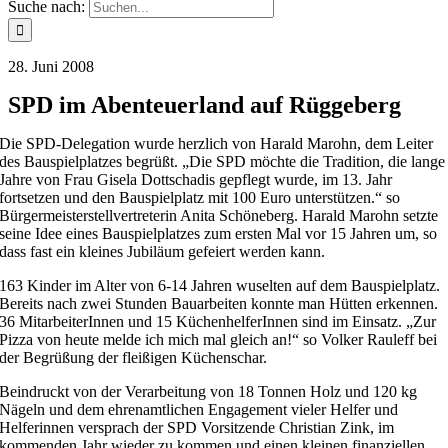
Suche nach:
28. Juni 2008
SPD im Abenteuerland auf Rüggeberg
Die SPD-Delegation wurde herzlich von Harald Marohn, dem Leiter
des Bauspielplatzes begrüßt. „Die SPD möchte die Tradition, die lange
Jahre von Frau Gisela Dottschadis gepflegt wurde, im 13. Jahr
fortsetzen und den Bauspielplatz mit 100 Euro unterstützen.“ so
Bürgermeisterstellvertreterin Anita Schöneberg. Harald Marohn setzte
seine Idee eines Bauspielplatzes zum ersten Mal vor 15 Jahren um, so
dass fast ein kleines Jubiläum gefeiert werden kann.
163 Kinder im Alter von 6-14 Jahren wuselten auf dem Bauspielplatz.
Bereits nach zwei Stunden Bauarbeiten konnte man Hütten erkennen.
36 MitarbeiterInnen und 15 KüchenhelferInnen sind im Einsatz. „Zur
Pizza von heute melde ich mich mal gleich an!“ so Volker Rauleff bei
der Begrüßung der fleißigen Küchenschar.
Beindruckt von der Verarbeitung von 18 Tonnen Holz und 120 kg
Nägeln und dem ehrenamtlichen Engagement vieler Helfer und
Helferinnen versprach der SPD Vorsitzende Christian Zink, im
kommenden Jahr wieder zu kommen und einen kleinen finanziellen