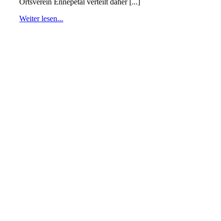
Ortsverein Ennepetal verteilt daher [...]
Weiter lesen...