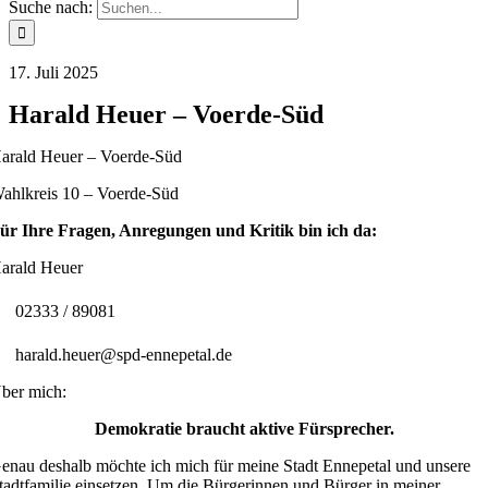
Suche nach:
17. Juli 2025
Harald Heuer – Voerde-Süd
arald Heuer – Voerde-Süd
ahlkreis 10 – Voerde-Süd
ür Ihre Fragen, Anregungen und Kritik bin ich da:
arald Heuer
02333 / 89081
harald.heuer@spd-ennepetal.de
ber mich:
Demokratie braucht aktive Fürsprecher.
enau deshalb möchte ich mich für meine Stadt Ennepetal und unsere
tadtfamilie einsetzen. Um die Bürgerinnen und Bürger in meiner