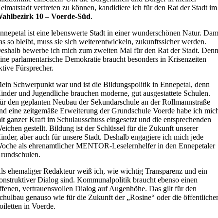
eimatstadt vertreten zu können, kandidiere ich für den Rat der Stadt im
ahlbezirk 10 – Voerde-Süd
.
nnepetal ist eine lebenswerte Stadt in einer wunderschönen Natur. Dam
as so bleibt, muss sie sich weiterentwickeln, zukunftssicher werden.
eshalb bewerbe ich mich zum zweiten Mal für den Rat der Stadt. Denn
ine parlamentarische Demokratie braucht besonders in Krisenzeiten
ktive Fürsprecher.
ein Schwerpunkt war und ist die Bildungspolitik in Ennepetal, denn
inder und Jugendliche brauchen moderne, gut ausgestattete Schulen.
ür den geplanten Neubau der Sekundarschule an der Rollmannstraße
nd eine zeitgemäße Erweiterung der Grundschule Voerde habe ich mic
it ganzer Kraft im Schulausschuss eingesetzt und die entsprechenden
eichen gestellt. Bildung ist der Schlüssel für die Zukunft unserer
inder, aber auch für unsere Stadt. Deshalb engagiere ich mich jede
oche als ehrenamtlicher MENTOR-Leselernhelfer in den Ennepetaler
rundschulen.
ls ehemaliger Redakteur weiß ich, wie wichtig Transparenz und ein
onstruktiver Dialog sind. Kommunalpolitik braucht ebenso einen
ffenen, vertrauensvollen Dialog auf Augenhöhe. Das gilt für den
chulbau genauso wie für die Zukunft der „Rosine“ oder die öffentliche
oiletten in Voerde.