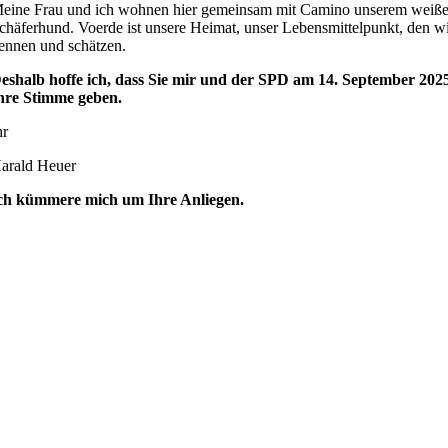
eine Frau und ich wohnen hier gemeinsam mit Camino unserem weiß
chäferhund. Voerde ist unsere Heimat, unser Lebensmittelpunkt, den w
ennen und schätzen.
eshalb hoffe ich, dass Sie mir und der SPD am 14. September 202
hre Stimme geben.
hr
arald Heuer
ch kümmere mich um Ihre Anliegen.