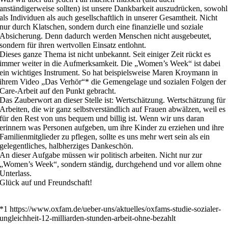
anständigerweise sollten) ist unsere Dankbarkeit auszudrücken, sowohl
als Individuen als auch gesellschaftlich in unserer Gesamtheit. Nicht
nur durch Klatschen, sondern durch eine finanzielle und soziale
Absicherung. Denn dadurch werden Menschen nicht ausgebeutet,
sondern für ihren wertvollen Einsatz entlohnt.
Dieses ganze Thema ist nicht unbekannt. Seit einiger Zeit rückt es
immer weiter in die Aufmerksamkeit. Die „Women’s Week“ ist dabei
ein wichtiges Instrument. So hat beispielsweise Maren Kroymann in
ihrem Video „Das Verhör“* die Gemengelage und sozialen Folgen der
Care-Arbeit auf den Punkt gebracht.
Das Zauberwort an dieser Stelle ist: Wertschätzung. Wertschätzung für
Arbeiten, die wir ganz selbstverständlich auf Frauen abwälzen, weil es
für den Rest von uns bequem und billig ist. Wenn wir uns daran
erinnern was Personen aufgeben, um ihre Kinder zu erziehen und ihre
Familienmitglieder zu pflegen, sollte es uns mehr wert sein als ein
gelegentliches, halbherziges Dankeschön.
An dieser Aufgabe müssen wir politisch arbeiten. Nicht nur zur
„Women’s Week“, sondern ständig, durchgehend und vor allem ohne
Unterlass.
Glück auf und Freundschaft!
*1 https://www.oxfam.de/ueber-uns/aktuelles/oxfams-studie-sozialer-
ungleichheit-12-milliarden-stunden-arbeit-ohne-bezahlt