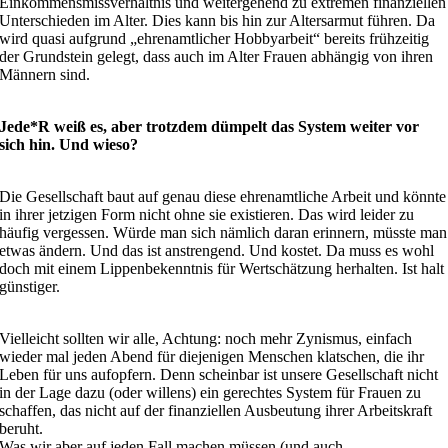
Einkommensmissverhältnis und weitergehend zu extremen finanziellen
Unterschieden im Alter. Dies kann bis hin zur Altersarmut führen. Da
wird quasi aufgrund „ehrenamtlicher Hobbyarbeit“ bereits frühzeitig
der Grundstein gelegt, dass auch im Alter Frauen abhängig von ihren
Männern sind.
Jede*R weiß es, aber trotzdem dümpelt das System weiter vor
sich hin. Und wieso?
Die Gesellschaft baut auf genau diese ehrenamtliche Arbeit und könnte
in ihrer jetzigen Form nicht ohne sie existieren. Das wird leider zu
häufig vergessen. Würde man sich nämlich daran erinnern, müsste man
etwas ändern. Und das ist anstrengend. Und kostet. Da muss es wohl
doch mit einem Lippenbekenntnis für Wertschätzung herhalten. Ist halt
günstiger.
Vielleicht sollten wir alle, Achtung: noch mehr Zynismus, einfach
wieder mal jeden Abend für diejenigen Menschen klatschen, die ihr
Leben für uns aufopfern. Denn scheinbar ist unsere Gesellschaft nicht
in der Lage dazu (oder willens) ein gerechtes System für Frauen zu
schaffen, das nicht auf der finanziellen Ausbeutung ihrer Arbeitskraft
beruht.
Was wir aber auf jeden Fall machen müssen (und auch