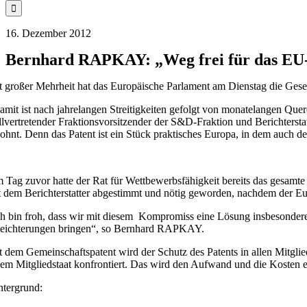
16. Dezember 2012
Bernhard RAPKAY: „Weg frei für das EU
t großer Mehrheit hat das Europäische Parlament am Dienstag die Geset
amit ist nach jahrelangen Streitigkeiten gefolgt von monatelangen Qu
ellvertretender Fraktionsvorsitzender der S&D-Fraktion und Berichterst
lohnt. Denn das Patent ist ein Stück praktisches Europa, in dem auch 
 Tag zuvor hatte der Rat für Wettbewerbsfähigkeit bereits das gesa
t dem Berichterstatter abgestimmt und nötig geworden, nachdem der Eu
ch bin froh, dass wir mit diesem Kompromiss eine Lösung insbesonder
leichterungen bringen“, so Bernhard RAPKAY.
t dem Gemeinschaftspatent wird der Schutz des Patents in allen Mitglie
dem Mitgliedstaat konfrontiert. Das wird den Aufwand und die Kosten e
ntergrund: