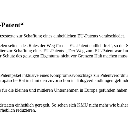
-Patent“
zestexte zur Schaffung eines einheitlichen EU-Patents verabschiedet.
erelen seitens des Rates der Weg für das EU-Patent endlich frei“, s
atter zur Schaffung eines EU-Patents. „Der Weg zum EU-Patent war lang 
der Schutz des geistigen Eigentums nicht vor Grenzen Halt machen muss
mte Patentpaket inklusive eines Kompromissvorschlags zur Patentvero
ropäische Rat im Juni den zuvor schon in Trilogverhandlungen gefund
e für die kleinen und mittleren Unternehmen in Europa gefunden haben
dstaaten einheitlich geregelt. So sehen sich KMU nicht mehr wie bishe
rheblich reduzieren.