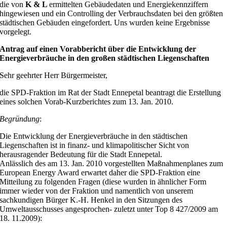
die von
K & L
ermittelten Gebäudedaten und Energiekennziffern
hingewiesen und ein Controlling der Verbrauchsdaten bei den größten
städtischen Gebäuden eingefordert. Uns wurden keine Ergebnisse
vorgelegt.
Antrag auf einen Vorabbericht über die Entwicklung der
Energieverbräuche in den großen städtischen Liegenschaften
Sehr geehrter Herr Bürgermeister,
die SPD-Fraktion im Rat der Stadt Ennepetal beantragt die Erstellung
eines solchen Vorab-Kurzberichtes zum 13. Jan. 2010.
Begründung
:
Die Entwicklung der Energieverbräuche in den städtischen
Liegenschaften ist in finanz- und klimapolitischer Sicht von
herausragender Bedeutung für die Stadt Ennepetal.
Anlässlich des am 13. Jan. 2010 vorgestellten Maßnahmenplanes zum
European Energy Award erwartet daher die SPD-Fraktion eine
Mitteilung zu folgenden Fragen (diese wurden in ähnlicher Form
immer wieder von der Fraktion und namentlich von unserem
sachkundigen Bürger K.-H. Henkel in den Sitzungen des
Umweltausschusses angesprochen- zuletzt unter Top 8 427/2009 am
18. 11.2009):