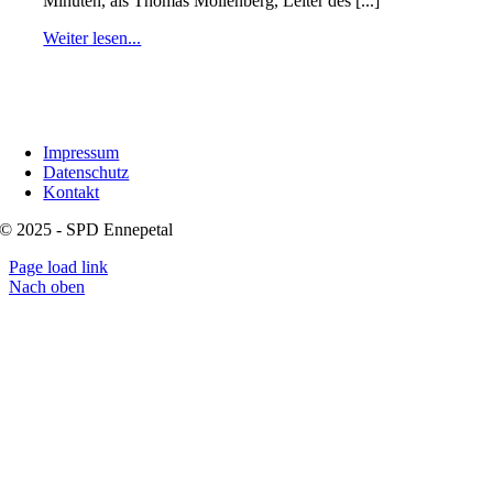
Minuten, als Thomas Möllenberg, Leiter des [...]
Weiter lesen...
Impressum
Datenschutz
Kontakt
© 2025 - SPD Ennepetal
Page load link
Nach oben