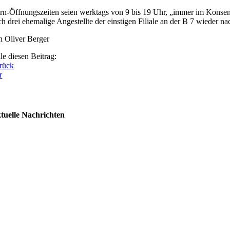
rn-Öffnungszeiten seien werktags von 9 bis 19 Uhr, „immer im Konsens 
ch drei ehemalige Angestellte der einstigen Filiale an der B 7 wieder 
n Oliver Berger
le diesen Beitrag:
rück
r
tuelle Nachrichten