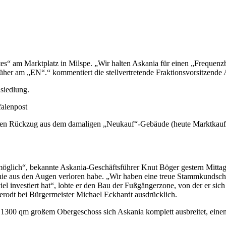
s“ am Marktplatz in Milspe. „Wir halten Askania für einen „Frequenzb
er am „EN“.“ kommentiert die stellvertretende Fraktionsvorsitzende A
nsiedlung.
falenpost
isen Rückzug aus dem damaligen „Neukauf“-Gebäude (heute Marktkauf) 
möglich“, bekannte Askania-Geschäftsführer Knut Böger gestern Mitta
nie aus den Augen verloren habe. „Wir haben eine treue Stammkundscha
iel investiert hat“, lobte er den Bau der Fußgängerzone, von der er sic
zerodt bei Bürgermeister Michael Eckhardt ausdrücklich.
n 1300 qm großem Obergeschoss sich Askania komplett ausbreitet, ein