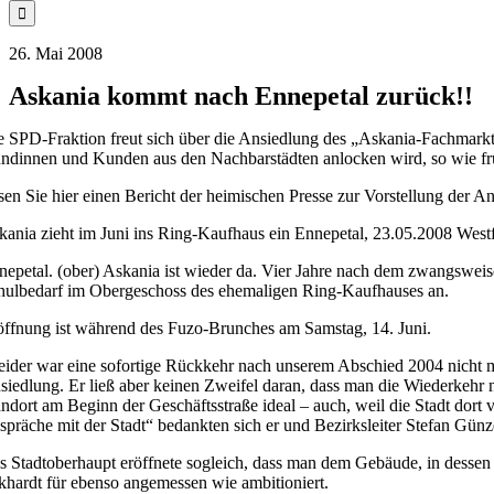
26. Mai 2008
Askania kommt nach Ennepetal zurück!!
e SPD-Fraktion freut sich über die Ansiedlung des „Askania-Fachmarkte
ndinnen und Kunden aus den Nachbarstädten anlocken wird, so wie früh
sen Sie hier einen Bericht der heimischen Presse zur Vorstellung der A
kania zieht im Juni ins Ring-Kaufhaus ein Ennepetal, 23.05.2008 West
nepetal. (ober) Askania ist wieder da. Vier Jahre nach dem zwangswe
hulbedarf im Obergeschoss des ehemaligen Ring-Kaufhauses an.
öffnung ist während des Fuzo-Brunches am Samstag, 14. Juni.
eider war eine sofortige Rückkehr nach unserem Abschied 2004 nicht 
siedlung. Er ließ aber keinen Zweifel daran, dass man die Wiederkehr 
andort am Beginn der Geschäftsstraße ideal – auch, weil die Stadt dort v
spräche mit der Stadt“ bedankten sich er und Bezirksleiter Stefan Gün
s Stadtoberhaupt eröffnete sogleich, dass man dem Gebäude, in desse
khardt für ebenso angemessen wie ambitioniert.