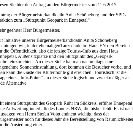
esen Sie hier den Antrag an den Bürgermeister vom 11.6.2015:
ntrag der Bürgermeisterkandidatin Anita Schöneberg und der SPD-
raktion zum „Stützpunkt Geopark in Ennepetal“
ehr geehrter Herr Bürgermeister,
uf Initiative unserer Bürgermeisterkandidatin Anita Schöneberg
eantragen wir,
in der ehem
aligen
Tanzschule im Haus EN den Bereich
ür die Öffentlichkeit, also die
jetzige
Tourist-/Info
aus dem Haus
nnepetal
, Außensitzplätze
und den
Stützpunkt des
„
Geopark
uhr
“
einzurichten.
A
n dieser Stelle hat man nachmittags
eine
ngenehme
Sonneneinstrahlung, dort kommen die Besucher vorbei
und
an kann die Gäste der Kluterthöhle gut erreichen
. Touristisch ist die
age
eines „Info-Points“
an dieser Stelle logisch und zweckmäßiger als
ede Alternative.
it einem Stützpunkt des Geopark Ruhr im Südkreis, erführe Ennepetal
ene Aufwertung innerhalb des
Landes NRW
,
die bisher fehlt. Es
ist nac
ussagen von Herrn Stefan Voigt
eminent wichtig
,
das
s
der
ürgermeister
noch für dieses Jahr
die Bereitstellung von Räumlichkeite
ür die Ansiedlung einer