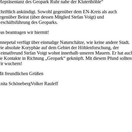
Repräsentanz des Geopark Ruhr nahe der Kluterthöhle“
chriftlich ankündigt. Sowohl gegenüber dem
EN-
Kreis als auch
egenüber Beirat (über dessen Mitglied Stefan Voigt) und
eschäftsführung des Geoparks.
as beantragen wir hiermit!
nnepetal verfügt über einmalige
Naturschätze
,
wie keine andere Stadt.
ie absolute Koryphäe auf dem Gebiet der Höhlenforschung, der
eimatfreund Stefan Voigt wohnt innerhalb unseren Mauern.
Er hat auc
ie Kontakte in Richtung „Geopark“ geknüpft.
Mit diesem Pfund sollten
ir wuchern!
it freundlichen Grüßen
nita Schöneberg
Volker Rauleff