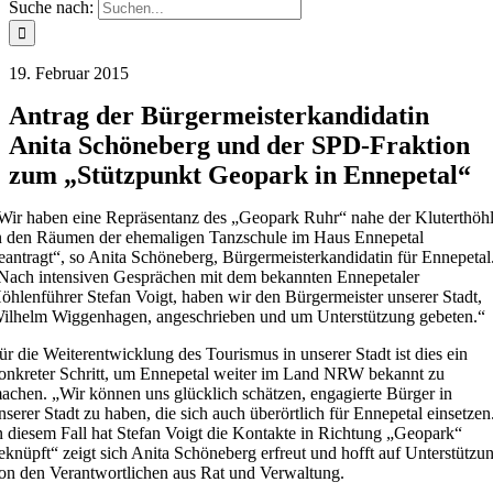
Suche nach:
19. Februar 2015
Antrag der Bürgermeisterkandidatin
Anita Schöneberg und der SPD-Fraktion
zum „Stützpunkt Geopark in Ennepetal“
Wir haben eine Repräsentanz des „Geopark Ruhr“ nahe der Kluterthöh
n den Räumen der ehemaligen Tanzschule im Haus Ennepetal
eantragt“, so Anita Schöneberg, Bürgermeisterkandidatin für Ennepetal
Nach intensiven Gesprächen mit dem bekannten Ennepetaler
öhlenführer Stefan Voigt, haben wir den Bürgermeister unserer Stadt,
ilhelm Wiggenhagen, angeschrieben und um Unterstützung gebeten.“
ür die Weiterentwicklung des Tourismus in unserer Stadt ist dies ein
onkreter Schritt, um Ennepetal weiter im Land NRW bekannt zu
achen. „Wir können uns glücklich schätzen, engagierte Bürger in
nserer Stadt zu haben, die sich auch überörtlich für Ennepetal einsetzen
n diesem Fall hat Stefan Voigt die Kontakte in Richtung „Geopark“
eknüpft“ zeigt sich Anita Schöneberg erfreut und hofft auf Unterstützu
on den Verantwortlichen aus Rat und Verwaltung.